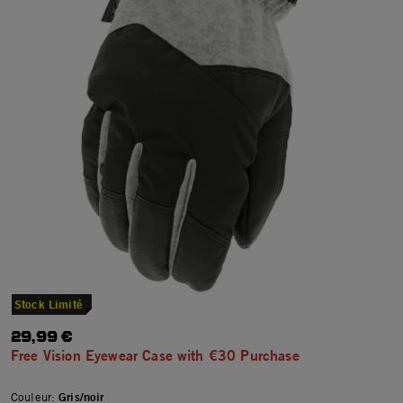
Stock Limité
29,99 €
Free Vision Eyewear Case with €30 Purchase
Couleur:
Gris/noir