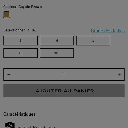
Couleur:
Coyote Brown
selected
Sélectionner Taille:
Guide des tailles
S
M
L
XL
XXL
Sélectionnez la quantité :
AJOUTER AU PANIER
Caractéristiques
Impact Resistance