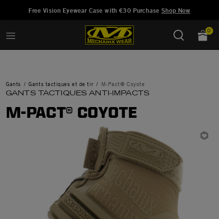
Ajouté à
Gérer la liste d'envies
Free Vision Eyewear Case with €30 Purchase
Shop Now
0
Gants
Gants tactiques et de tir
M-Pact® Coyote
GANTS TACTIQUES ANTI-IMPACTS
M-PACT® COYOTE