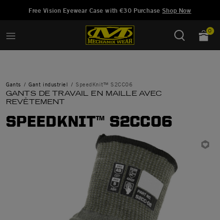
Ajouté à
Gérer la liste d'envies
Free Vision Eyewear Case with €30 Purchase
Shop Now
0
Gants
Gant industriel
SpeedKnit™ S2CC06
GANTS DE TRAVAIL EN MAILLE AVEC
REVÊTEMENT
SPEEDKNIT™ S2CC06