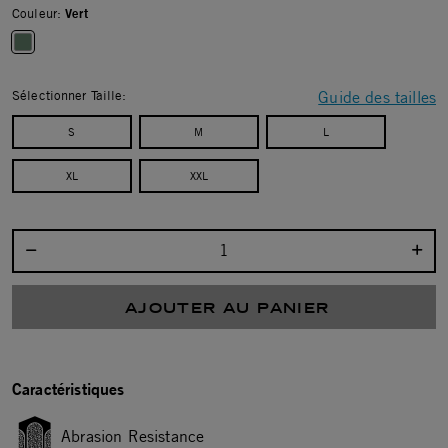
Couleur:
Vert
selected
Sélectionner Taille:
Guide des tailles
S
M
L
XL
XXL
Sélectionnez la quantité :
AJOUTER AU PANIER
Caractéristiques
Abrasion Resistance