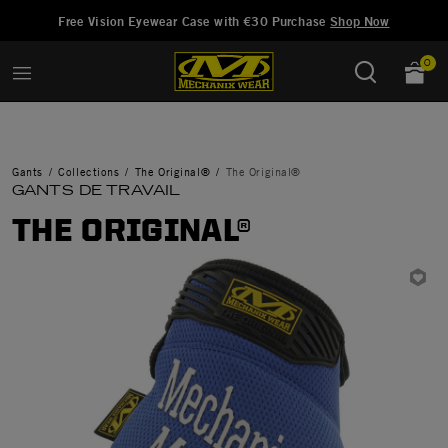
Ajouté à
Gérer la liste d'envies
Free Vision Eyewear Case with €30 Purchase
Shop Now
0
Gants
Collections
The Original®
The Original®
GANTS DE TRAVAIL
THE ORIGINAL®