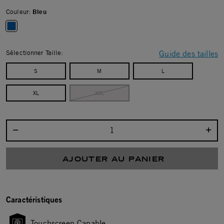
Couleur:
Bleu
selected
Sélectionner Taille:
Guide des tailles
S
M
L
XL
XXL
Sélectionnez la quantité :
AJOUTER AU PANIER
Caractéristiques
Touchscreen Capable