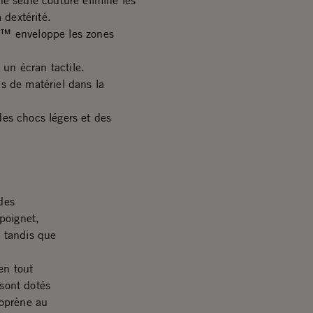
ne seule couture élimine les
 dextérité.
g™ enveloppe les zones
un écran tactile.
s de matériel dans la
es chocs légers et des
 des
poignet,
, tandis que
en tout
 sont dotés
éoprène au