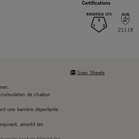
Certifications
ANSI/ISEA 105
X
3
X
2111X
Spec Sheets
ever.
accumulation de chaleur
rant une barrière déperlante
espirant, amortit les