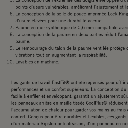
La conception de l'extrémité des doigts enveloppée d'u
points d'usure vulnérables, améliorant l'ajustement et la
La conception de la selle de pouce imprimée Lock Rin
d'usure élevées pour une durabilité accrue.
Paume en cuir synthétique de 0,6 mm compatible avec 
La conception de la paume en deux parties réduit l’ama
paume.
Le rembourrage du talon de la paume ventilée protège d
vibrations tout en augmentant la respirabilité.
Lavables en machine.
Les gants de travail FastFit® ont été repensés pour offrir
performances et un confort supérieurs. La conception du 
facile à enfiler et enveloppant, garantit un ajustement sûr
les panneaux arrière en maille tissée CoolPlus® réduisent
l'accumulation de chaleur pour garder vos mains au frais 
confort. Conçus pour être durables et flexibles, ces gants
d'un matériau Ripstop anti-abrasion, d'un panneau en n