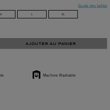
Guide des tailles
M
L
XL
AJOUTER AU PANIER
le
Machine Washable