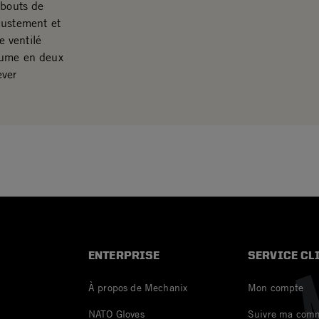
 bouts de
justement et
 ventilé
aume en deux
ever
ENTERPRISE
SERVICE CL
À propos de Mechanix
Mon compte
NATO Gloves
Suivre ma com