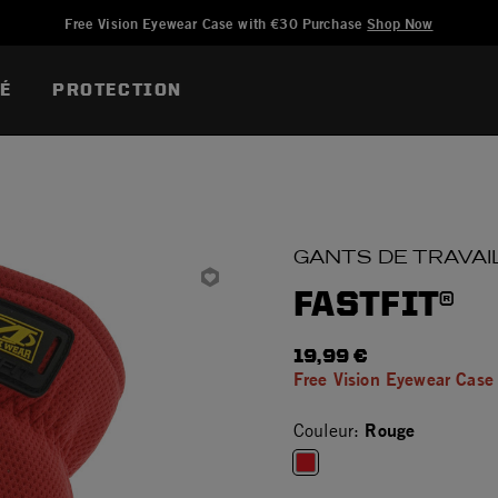
Ajouté à
Gérer la liste d'envies
Free Vision Eyewear Case with €30 Purchase
Shop Now
TÉ
PROTECTION
GANTS DE TRAVAI
FASTFIT®
19,99 €
Free Vision Eyewear Case
Rouge
Couleur:
selected