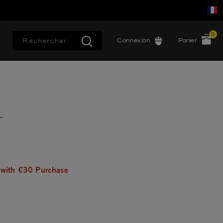
0
Connexion
Panier
L
 with €30 Purchase