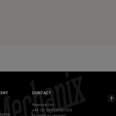
IENT
CONTACT
Royaume-Uni :
+44 (0) 08003680503
mande
Du lundi au vendredi,