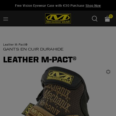
Ajouté à
Gérer la liste d'envies
Free Vision Eyewear Case with €30 Purchase
Shop Now
0
Leather M-Pact®
GANTS EN CUIR DURAHIDE
LEATHER M-PACT®