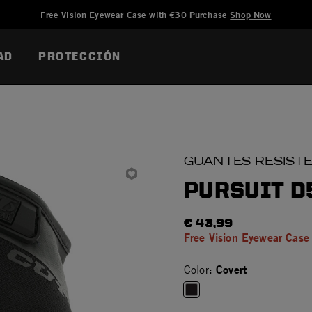
Añadido a
Gestionar Lista de Deseos
Free Vision Eyewear Case with €30 Purchase
Shop Now
AD
PROTECCIÓN
GUANTES RESISTE
PURSUIT D
€ 43,99
Free Vision Eyewear Case
Covert
Color:
selected