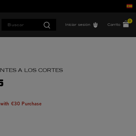
0
Iniciar sesión
Carrito
NTES A LOS CORTES
5
 with €30 Purchase