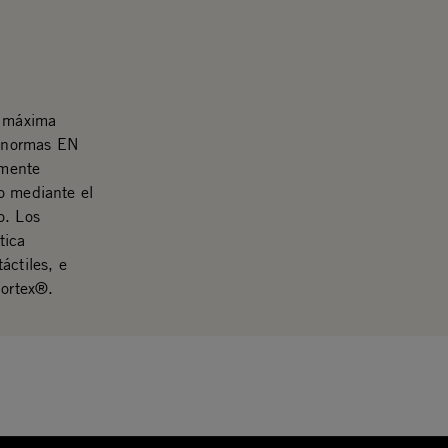
a máxima
s normas EN
amente
o mediante el
o. Los
tica
áctiles, e
mortex®.