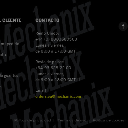
L CLIENTE
CONTACTO
Reino Unido:
+44 (0) 8003680503
 mi pedido
Lunes a viernes,
de 8:00 a 17:00 GMT
ntía
Resto de países:
+34 93 628 22 00
Lunes a viernes,
 de guantes
de 9:00 a 18:00 GMT+1
o
Email
orders.eu@mechanix.com
Política de privacidad
|
Términos de uso
|
Política de cookies