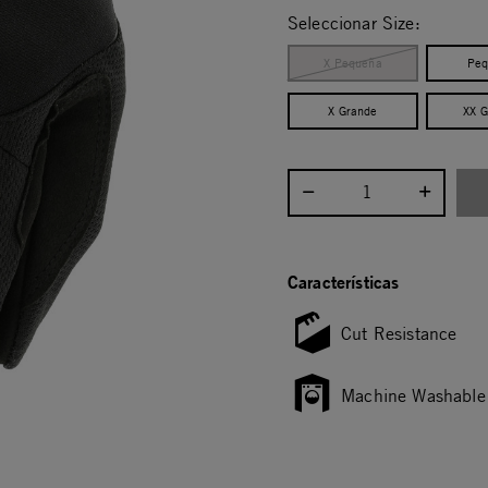
Seleccionar Size:
X Pequeña
Peq
X Grande
XX 
Seleccionar cantidad:
Características
Cut Resistance
Machine Washable