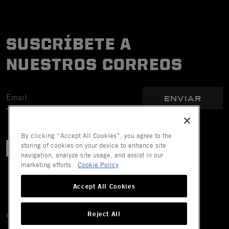
SUSCRÍBETE A
NUESTROS CORREOS
ENVIAR
By clicking “Accept All Cookies”, you agree to the
storing of cookies on your device to enhance site
navigation, analyze site usage, and assist in our
marketing efforts.
Cookie Policy
Accept All Cookies
Reject All
© 2026 Mechanix Wear LLC. Todos los derechos reservados.