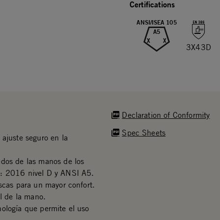
Certifications
ANSI/ISEA 105
A5
X
X
3X43D
Declaration of Conformity
Spec Sheets
 ajuste seguro en la
edos de las manos de los
8: 2016 nivel D y ANSI A5.
scas para un mayor confort.
al de la mano.
ología que permite el uso