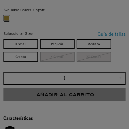
Available Colors:
Coyote
selected
Seleccionar Size:
Guía de tallas
X Small
Pequeña
Mediana
Grande
X Grande
XX Grande
Seleccionar cantidad:
AÑADIR AL CARRITO
Características