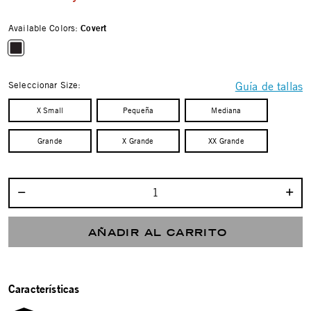
Available Colors:
Covert
selected
Seleccionar Size:
Guía de tallas
X Small
Pequeña
Mediana
Grande
X Grande
XX Grande
Seleccionar cantidad:
AÑADIR AL CARRITO
Características