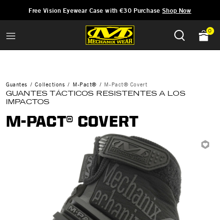
Añadido a
Gestionar Lista de Deseos
Free Vision Eyewear Case with €30 Purchase
Shop Now
0
Guantes
Collections
M-Pact®
M-Pact® Covert
GUANTES TÁCTICOS RESISTENTES A LOS
IMPACTOS
M-PACT® COVERT