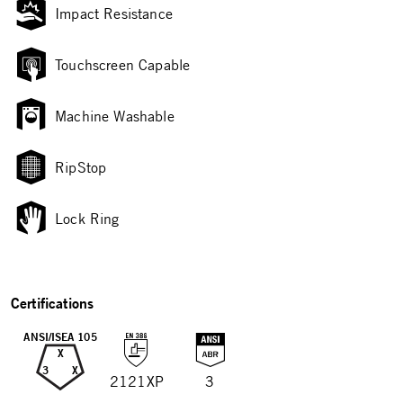
Impact Resistance
Touchscreen Capable
Machine Washable
RipStop
Lock Ring
Certifications
ANSI/ISEA 105
X
3
X
2121XP
3