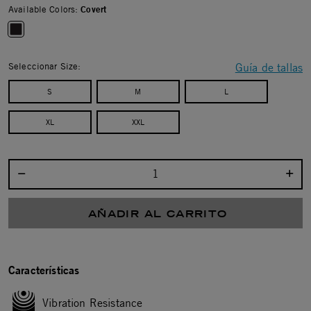
Available Colors:
Covert
selected
Seleccionar Size:
Guía de tallas
S
M
L
XL
XXL
Seleccionar cantidad:
AÑADIR AL CARRITO
Características
Vibration Resistance