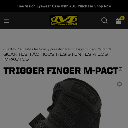
Añadido a
Gestionar Lista de Deseos
Free Vision Eyewear Case with €30 Purchase
Shop Now
0
Guantes
Guantes tácticos y para disparar
Trigger Finger M-Pact®
GUANTES TÁCTICOS RESISTENTES A LOS
IMPACTOS
TRIGGER FINGER M-PACT®