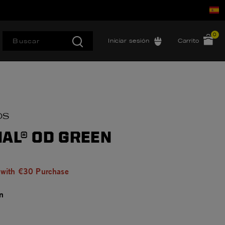
0
Iniciar sesión
Carrito
OS
NAL® OD GREEN
 with €30 Purchase
n