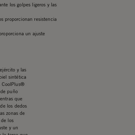
nte los golpes ligeros y las
os proporcionan resistencia
 proporciona un ajuste
jército y las
iel sintética
da CoolPlus®
 de puño
ientras que
 de los dedos
las zonas de
 de los
uste y un
 la tarea que