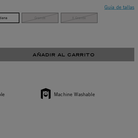
Guía de tallas
iana
Grande
X Grande
AÑADIR AL CARRITO
le
Machine Washable