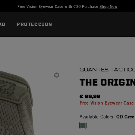
Añadido a
Gestionar Lista de Deseos
Free Vision Eyewear Case with €30 Purchase
Shop Now
AD
PROTECCIÓN
GUANTES TÁCTIC
THE ORIGI
€ 29,99
Free Vision Eyewear Case
OD Gree
Available Colors:
selected