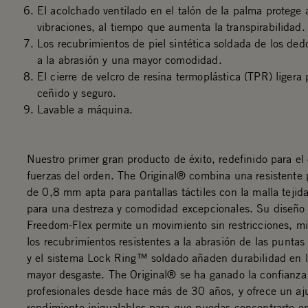
El acolchado ventilado en el talón de la palma protege a
vibraciones, al tiempo que aumenta la transpirabilidad.
Los recubrimientos de piel sintética soldada de los ded
a la abrasión y una mayor comodidad.
El cierre de velcro de resina termoplástica (TPR) ligera
ceñido y seguro.
Lavable a máquina.
Nuestro primer gran producto de éxito, redefinido para el e
fuerzas del orden. The Original® combina una resistente p
de 0,8 mm apta para pantallas táctiles con la malla teji
para una destreza y comodidad excepcionales. Su diseño
Freedom-Flex permite un movimiento sin restricciones, m
los recubrimientos resistentes a la abrasión de las puntas
y el sistema Lock Ring™ soldado añaden durabilidad en 
mayor desgaste. The Original® se ha ganado la confianza
profesionales desde hace más de 30 años, y ofrece un aj
rendimiento inigualables para que puedas concentrarte en