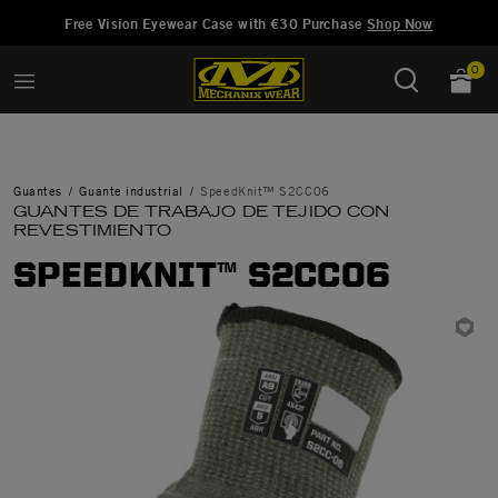
Añadido a
Gestionar Lista de Deseos
Free Vision Eyewear Case with €30 Purchase
Shop Now
0
Guantes
Guante industrial
SpeedKnit™ S2CC06
GUANTES DE TRABAJO DE TEJIDO CON
REVESTIMIENTO
SPEEDKNIT™ S2CC06