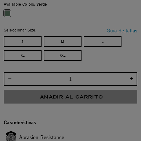
Available Colors:
Verde
selected
Seleccionar Size:
Guía de tallas
S
M
L
XL
XXL
Seleccionar cantidad:
AÑADIR AL CARRITO
Características
Abrasion Resistance