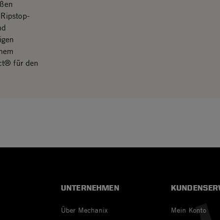
ößen
Ripstop-
nd
igen
inem
ct® für den
UNTERNEHMEN
KUNDENSER
Über Mechanix
Mein Konto