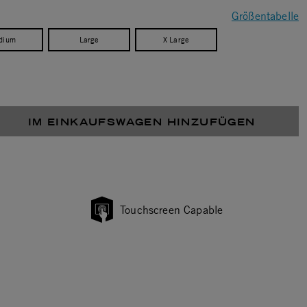
Größentabelle
dium
Large
X Large
IM EINKAUFSWAGEN HINZUFÜGEN
Touchscreen Capable