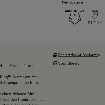
Certifications
ANSI/ISEA 105
X
3
X
2121XP
Declaration of Conformity
Spec Sheets
 die Flexibilität und
k Ring™-Muster um den
rk beanspruchten Bereich,
 einen sicheren Sitz.
kleidet den Handrücken aus