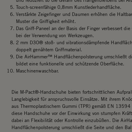
und reduziert so die Gefahr des Hängenbleibens bei A
Touch-screenfähige 0,8mm Kunstlederhandfläche.
Verstärkte Zeigefinger und Daumen erhöhen die Haltbar
Muster die Griffigkeit erhöht.
Das Griff-Paneel an der Basis der Finger verbessert die 
bei der Verwendung von Werkzeugen.
2 mm D3O® stoß- und vibrationsdämpfende Handfläche
doppelt genähtem Griffmaterial.
Die AirHammer™ Handflächenpolsterung umschließt di
bildet eine funktionelle und schützende Oberfläche.
Maschinenwaschbar.
Die M-Pact®-Handschuhe bieten fortschrittlichen Aufpral
Langlebigkeit für anspruchsvolle Einsätze. Mit ihrem Knö
aus Thermoplastischem Gummi (TPR) gemäß EN 13594 
diese Handschuhe vor der Einwirkung von stumpfen Kräf
dabei an Flexibilität oder Kontrolle einzubüßen. Die Ai
Handflächenpolsterung umschließt die Seite und den Ba