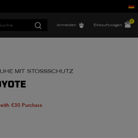
0
Anmelden
Einkaufswagen
UHE MIT STOSSSCHUTZ
OYOTE
 with €30 Purchase