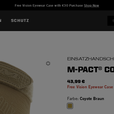
Hinzugefügt zu
Wunschliste verwalten
Free Vision Eyewear Case with €30 Purchase
Shop Now
N
SCHUTZ
EINSATZHANDSCH
M-PACT® C
43,99 €
Free Vision Eyewear Case
Coyote Braun
Farbe:
selected