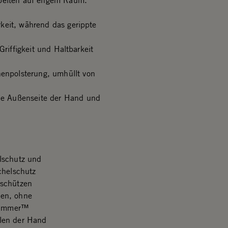
rbeiten auf engem Raum.
keit, während das gerippte
Griffigkeit und Haltbarkeit
npolsterung, umhüllt von
e Außenseite der Hand und
lschutz und
chelschutz
schützen
ten, ohne
rHammer™
llen der Hand