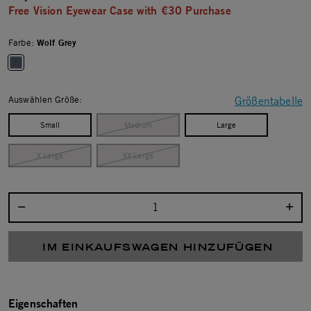
Free Vision Eyewear Case with €30 Purchase
Farbe:
Wolf Grey
selected
Auswählen Größe:
Größentabelle
Small
Medium
Large
X Large
XX Large
Menge auswählen:
IM EINKAUFSWAGEN HINZUFÜGEN
Eigenschaften