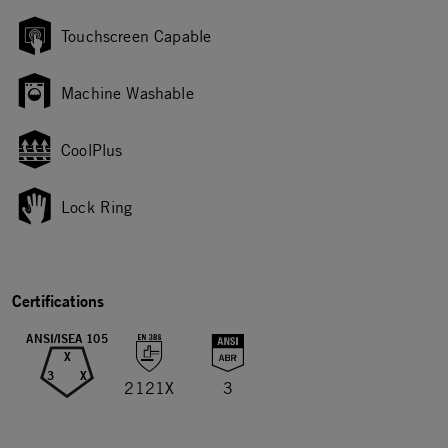
Touchscreen Capable
Machine Washable
CoolPlus
Lock Ring
Certifications
ANSI/ISEA 105
X
3
X
2121X
3