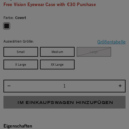
Free Vision Eyewear Case with €30 Purchase
Farbe:
Covert
selected
Auswählen Größe:
Größentabelle
Small
Medium
Large
X Large
XX Large
Menge auswählen:
IM EINKAUFSWAGEN HINZUFÜGEN
Eigenschaften