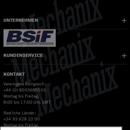
UNTERNEHMEN
KUNDENSERVICE
KONTAKT
Vereinigtes Königreich:
+44 (0) 8003680503
Montag bis Freitag,
8:00 bis 17:00 Uhr. GMT
Restliche Länder:
+34 93 628 22 00
Montag bis Freitag,