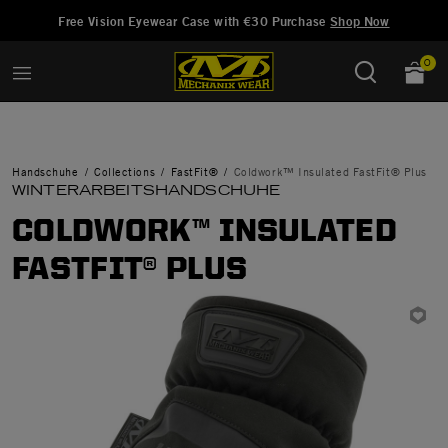
Hinzugefügt zu
Wunschliste verwalten
Free Vision Eyewear Case with €30 Purchase
Shop Now
0
Handschuhe
Collections
FastFit®
Coldwork™ Insulated FastFit® Plus
WINTERARBEITSHANDSCHUHE
COLDWORK™ INSULATED
FASTFIT® PLUS