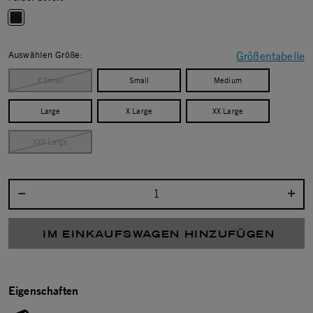
selected
Auswählen Größe:
Größentabelle
X Small
Small
Medium
Large
X Large
XX Large
XXX Large
Menge auswählen:
IM EINKAUFSWAGEN HINZUFÜGEN
Eigenschaften