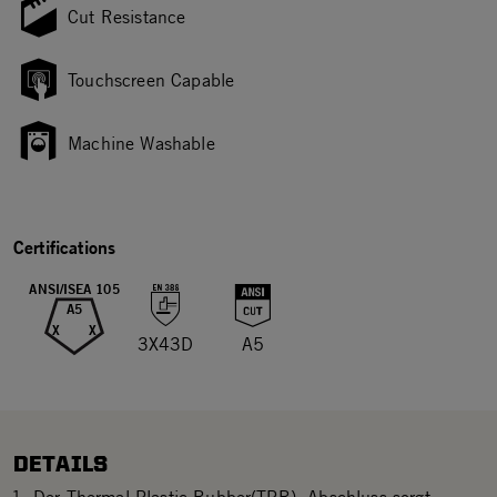
Cut Resistance
Touchscreen Capable
Machine Washable
Certifications
ANSI/ISEA 105
A5
X
X
3X43D
A5
DETAILS