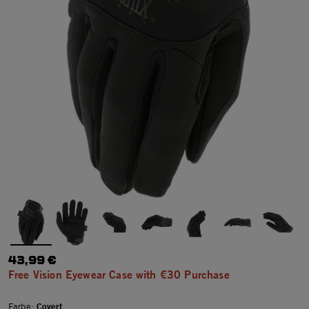
43,99 €
Free Vision Eyewear Case with €30 Purchase
Farbe:
Covert