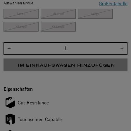
Auswählen Größe:
Größentabelle
Small
Medium
Large
X Large
XX Large
Menge auswählen:
IM EINKAUFSWAGEN HINZUFÜGEN
Eigenschaften
Cut Resistance
Touchscreen Capable