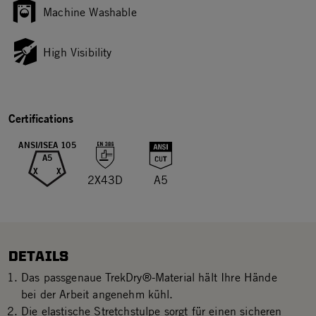
Machine Washable
High Visibility
Certifications
ANSI/ISEA 105
A5
X
X
2X43D
A5
DETAILS
Das passgenaue TrekDry®-Material hält Ihre Hände
bei der Arbeit angenehm kühl.
Die elastische Stretchstulpe sorgt für einen sicheren