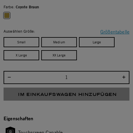
Farbe:
Coyote Braun
selected
Auswählen Größe:
Größentabelle
Small
Medium
Large
X Large
XX Large
Menge auswählen:
IM EINKAUFSWAGEN HINZUFÜGEN
Eigenschaften
Touchscreen Capable