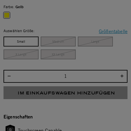
Farbe:
Gelb
selected
Auswählen Größe:
Größentabelle
Small
Medium
Large
X Large
XX Large
Menge auswählen:
IM EINKAUFSWAGEN HINZUFÜGEN
Eigenschaften
Touchscreen Capable