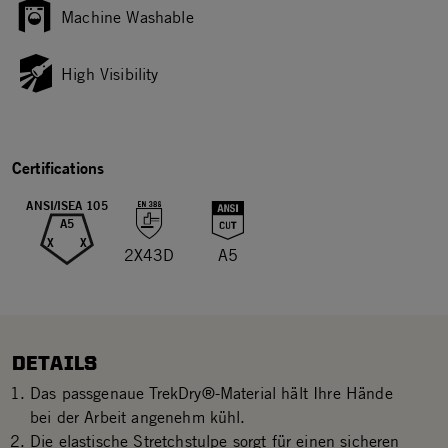
Machine Washable
High Visibility
Certifications
ANSI/ISEA 105
A5
X
X
2X43D
A5
DETAILS
Das passgenaue TrekDry®-Material hält Ihre Hände
bei der Arbeit angenehm kühl.
Die elastische Stretchstulpe sorgt für einen sicheren