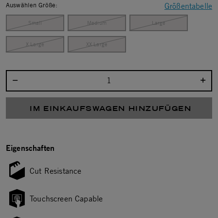
Auswählen Größe:
Größentabelle
Small
Medium
Large
X Large
XX Large
Menge auswählen:
IM EINKAUFSWAGEN HINZUFÜGEN
Eigenschaften
Cut Resistance
Touchscreen Capable