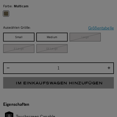
Farbe:
Multicam
selected
Auswählen Größe:
Größentabelle
Small
Medium
Large
X Large
XX Large
Menge auswählen:
IM EINKAUFSWAGEN HINZUFÜGEN
Eigenschaften
Touchscreen Capable