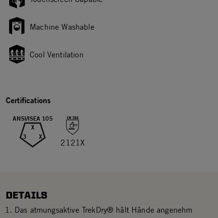
Machine Washable
Cool Ventilation
Certifications
ANSI/ISEA 105
X
3
X
2121X
DETAILS
Das atmungsaktive TrekDry® hält Hände angenehm