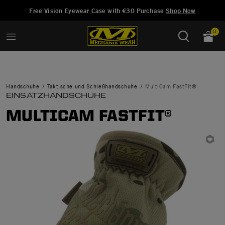
Hinzugefügt zu
Wunschliste verwalten
Free Vision Eyewear Case with €30 Purchase
Shop Now
0
Handschuhe
Taktische und Schießhandschuhe
MultiCam FastFit®
EINSATZHANDSCHUHE
MULTICAM FASTFIT®