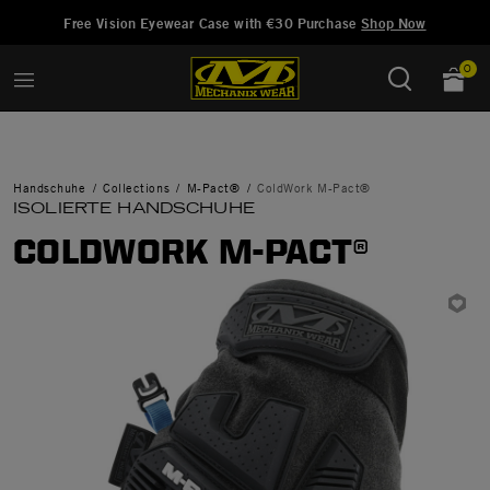
Hinzugefügt zu
Wunschliste verwalten
Free Vision Eyewear Case with €30 Purchase
Shop Now
0
Handschuhe
Collections
M-Pact®
ColdWork M-Pact®
ISOLIERTE HANDSCHUHE
COLDWORK M-PACT®