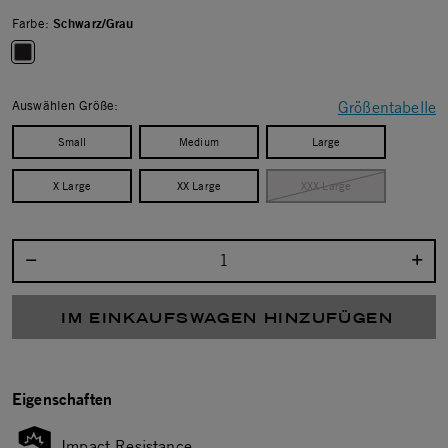
Farbe:
Schwarz/Grau
selected
Auswählen Größe:
Größentabelle
Small
Medium
Large
X Large
XX Large
XXX Large
Menge auswählen:
IM EINKAUFSWAGEN HINZUFÜGEN
Eigenschaften
Impact Resistance