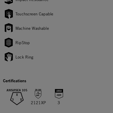
Touchscreen Capable
Machine Washable
RipStop
Lock Ring
Certifications
ANSI/ISEA 105
X
3
X
2121XP
3