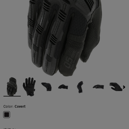
Color:
Covert
selected