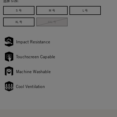
选择 Size:
S 号
M 号
L 号
XL 号
XXL 号
Impact Resistance
Touchscreen Capable
Machine Washable
Cool Ventilation