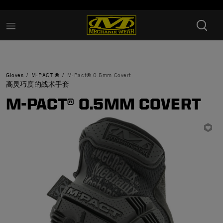
Added to
Manage Wishlist
Gloves
M-PACT ®
M-Pact® 0.5mm Covert
高灵巧度的战术手套
M-PACT® 0.5MM COVERT