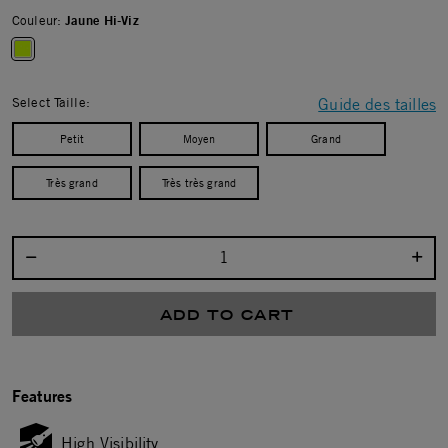
Couleur:
Jaune Hi-Viz
selected
Select Taille:
Guide des tailles
Petit
Moyen
Grand
Très grand
Très très grand
Select quantity:
ADD TO CART
Features
High Visibility