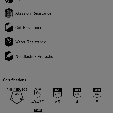
Abrasion Resistance
Cut Resistance
Water Resistance
Needlestick Protection
Certifications
ANSI/ISEA 105
A5
4
5
4X43E
A5
4
5