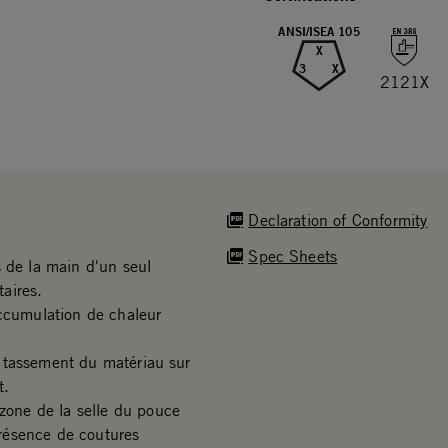
ANSI/ISEA 105
X
3
X
2121X
Declaration of Conformity
Spec Sheets
s de la main d'un seul
aires.
accumulation de chaleur
 tassement du matériau sur
t.
one de la selle du pouce
 présence de coutures