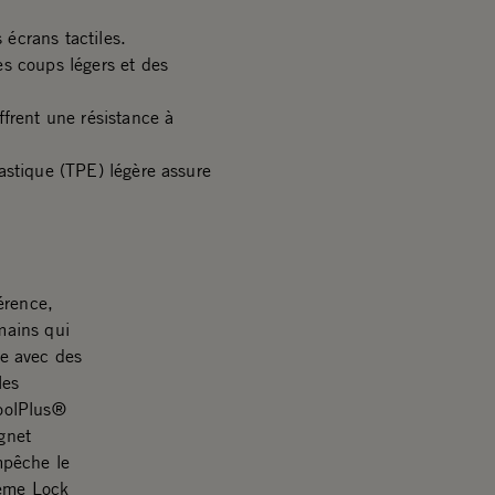
écrans tactiles.
s coups légers et des
frent une résistance à
astique (TPE) légère assure
érence,
 mains qui
ée avec des
les
CoolPlus®
ignet
mpêche le
tème Lock