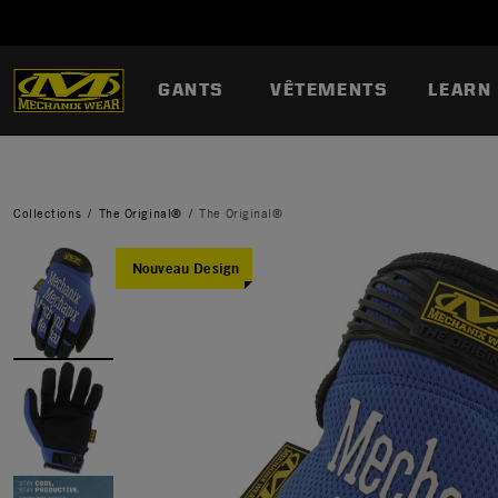
GANTS
VÊTEMENTS
LEARN
Collections
The Original®
The Original®
Nouveau Design