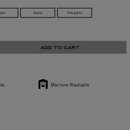
yen
Grand
Très grand
ADD TO CART
le
Machine Washable