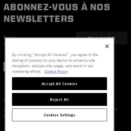
ABONNEZ-VOUS À NOS
NEWSLETTERS
ENVOYER
By clicking “Accept All Cookies”, you agree to the
storing of cookies on your device to enhance site
navigation, analyze site usage, and assist in our
marketing efforts.
Cookie Policy
Accept All Cookies
Reject All
© 2026 Mechanix Wear LLC. All Rights Reserved.
All trademarks are registered and/or unregistered trademarks of
Cookies Settings
Mechanix Wear LLC, its affiliates or subsidiaries.