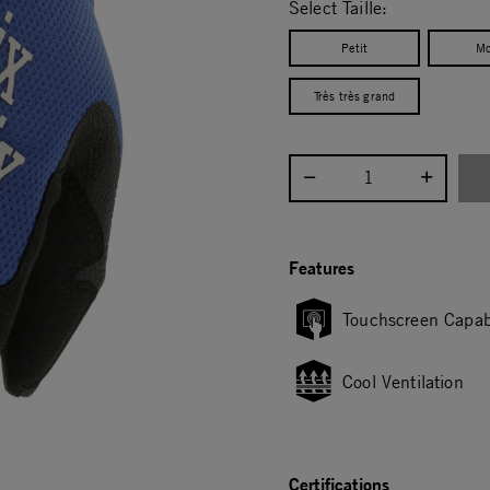
Select Taille:
Petit
Mo
Très très grand
Select quantity:
Features
Touchscreen Capab
Cool Ventilation
Certifications