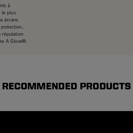
nts à
 le plus
ux écrans
 protection,
a réputation
ike A Glove®.
RECOMMENDED PRODUCTS