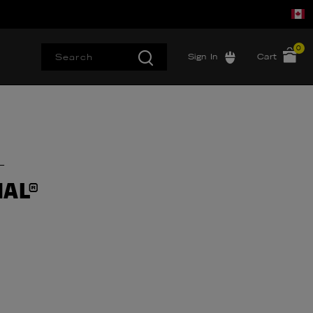
0
Sign In
Cart
L
AL®