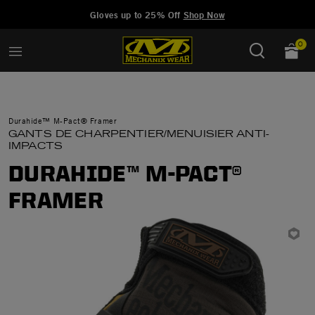
Added to
Manage Wishlist
Gloves up to 25% Off
Shop Now
0
Durahide™ M-Pact® Framer
GANTS DE CHARPENTIER/MENUISIER ANTI-
IMPACTS
DURAHIDE™ M-PACT®
FRAMER