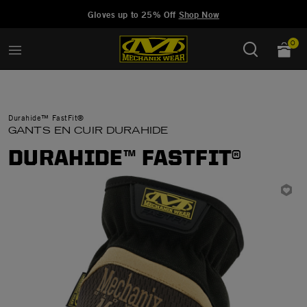
Added to
Manage Wishlist
Gloves up to 25% Off
Shop Now
0
Durahide™ FastFit®
GANTS EN CUIR DURAHIDE
DURAHIDE™ FASTFIT®