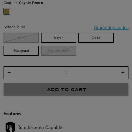
Couleur:
Coyote Brown
selected
Select Taille:
Guide des tailles
Petit
Moyen
Grand
Très grand
Très très grand
Select quantity:
ADD TO CART
Features
Touchscreen Capable