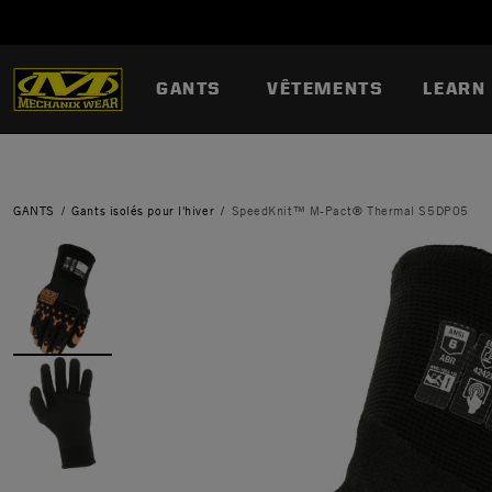
GANTS
VÊTEMENTS
LEARN
GANTS
Gants isolés pour l'hiver
SpeedKnit™ M-Pact® Thermal S5DP05