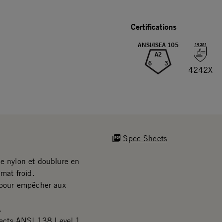
Certifications
ANSI/ISEA 105
A2
6
3
4242X
Spec Sheets
de nylon et doublure en
imat froid.
e pour empêcher aux
.
acts ANSI 138 Level 1.