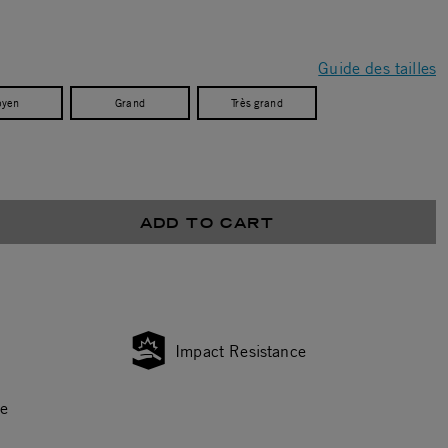
Guide des tailles
yen
Grand
Très grand
ADD TO CART
Impact Resistance
ce