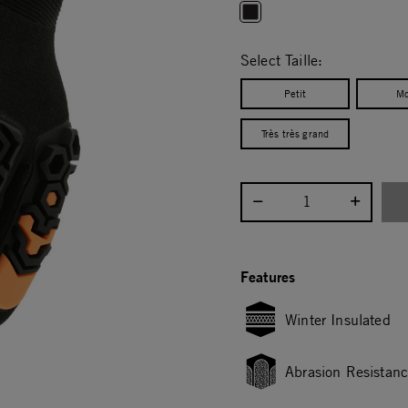
selected
Select Taille:
Petit
Mo
Très très grand
Select quantity:
Features
Winter Insulated
Abrasion Resistan