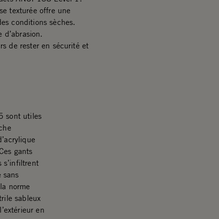
se texturée offre une
des conditions sèches.
e d’abrasion.
rs de rester en sécurité et
sont utiles
uche
d’acrylique
 Ces gants
’infiltrent
e sans
 la norme
rile sableux
l’extérieur en