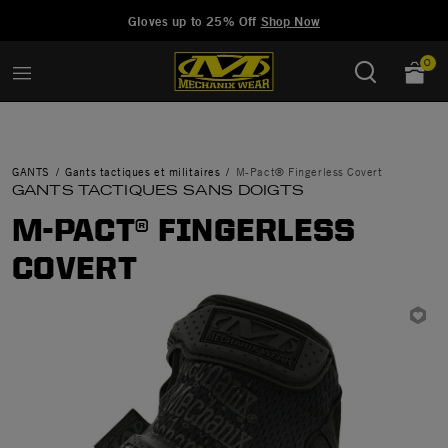
Added to
Manage Wishlist
Gloves up to 25% Off
Shop Now
0
GANTS
Gants tactiques et militaires
M-Pact® Fingerless Covert
GANTS TACTIQUES SANS DOIGTS
M-PACT® FINGERLESS
COVERT