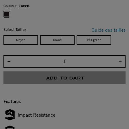
Couleur:
Covert
selected
Select Taille:
Guide des tailles
Moyen
Grand
Très grand
Select quantity:
ADD TO CART
Features
Impact Resistance