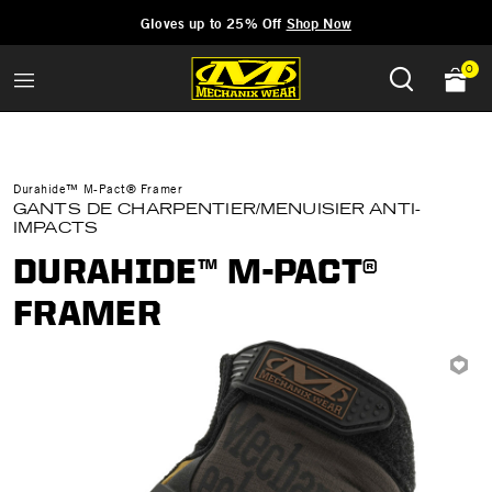
Added to
Manage Wishlist
Gloves up to 25% Off
Shop Now
0
Durahide™ M-Pact® Framer
GANTS DE CHARPENTIER/MENUISIER ANTI-
IMPACTS
DURAHIDE™ M-PACT®
FRAMER