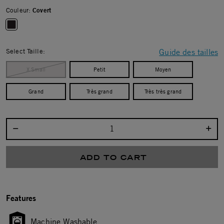
Couleur:
Covert
selected
Select Taille:
Guide des tailles
X Small
Petit
Moyen
Grand
Très grand
Très très grand
Select quantity:
ADD TO CART
Features
Machine Washable