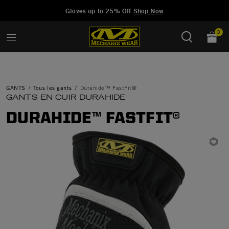
Added to
Manage Wishlist
Gloves up to 25% Off
Shop Now
0
GANTS
Tous les gants
Durahide™ FastFit®
GANTS EN CUIR DURAHIDE
DURAHIDE™ FASTFIT®