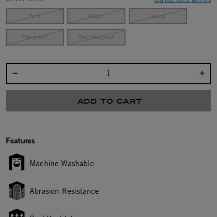
Petit
Moyen
Grand
Très grand
Très très grand
Select quantity:
ADD TO CART
Features
Machine Washable
Abrasion Resistance