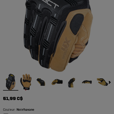
51,99 C$
Couleur:
Noir/havane