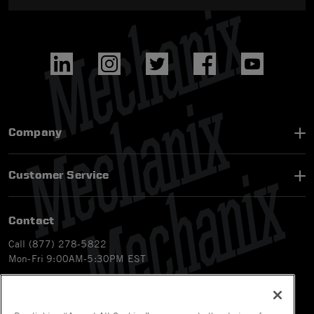
Company
Customer Service
Contact
Call (877) 278-5822
Mon-Fri 9:00AM-5:30PM EST
Email
customerservice-ca@mechanix.com
Chat Live