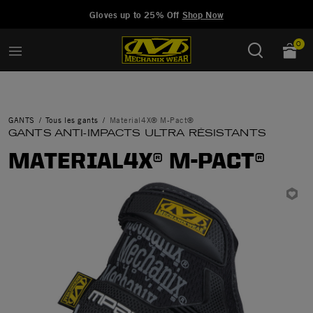
Added to
Manage Wishlist
Gloves up to 25% Off
Shop Now
0
GANTS
Tous les gants
Material4X® M-Pact®
GANTS ANTI-IMPACTS ULTRA RÉSISTANTS
MATERIAL4X® M-PACT®