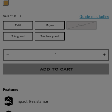
selected
Select Taille:
Guide des tailles
Petit
Moyen
Grand
Très grand
Très très grand
Select quantity:
ADD TO CART
Features
Impact Resistance