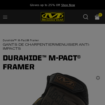
Added to
Manage Wishlist
Gloves up to 25% Off
Shop Now
0
Durahide™ M-Pact® Framer
GANTS DE CHARPENTIER/MENUISIER ANTI-
IMPACTS
DURAHIDE™ M-PACT®
FRAMER